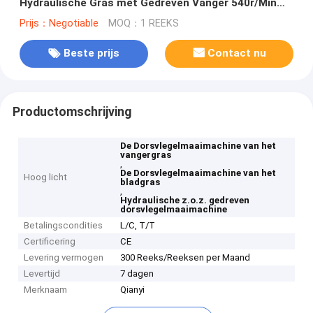
Hydraulische Gras met Gedreven Vanger 540r/Min
z.o.z.
Prijs：Negotiable
MOQ：1 REEKS
Beste prijs
Contact nu
Productomschrijving
De Dorsvlegelmaaimachine van het
vangergras
,
De Dorsvlegelmaaimachine van het
Hoog licht
bladgras
,
Hydraulische z.o.z. gedreven
dorsvlegelmaaimachine
Betalingscondities
L/C, T/T
Certificering
CE
Levering vermogen
300 Reeks/Reeksen per Maand
Levertijd
7 dagen
Merknaam
Qianyi