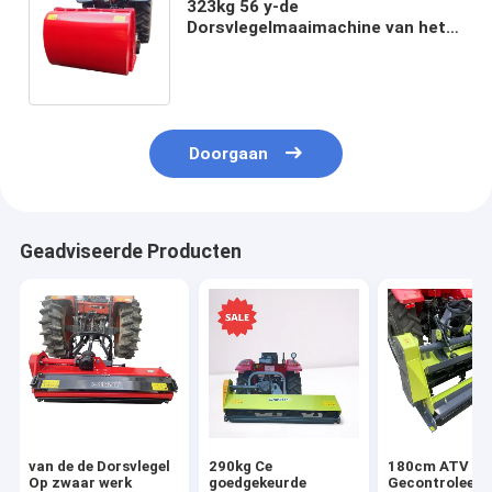
323kg 56 y-de
Dorsvlegelmaaimachine van het
Blad Hydraulische Gras met
Gedreven Vanger 540r/Min z.o.z.
Doorgaan
Geadviseerde Producten
van de de Dorsvlegel
290kg Ce
180cm ATV Ac
Op zwaar werk
goedgekeurde
Gecontroleerd